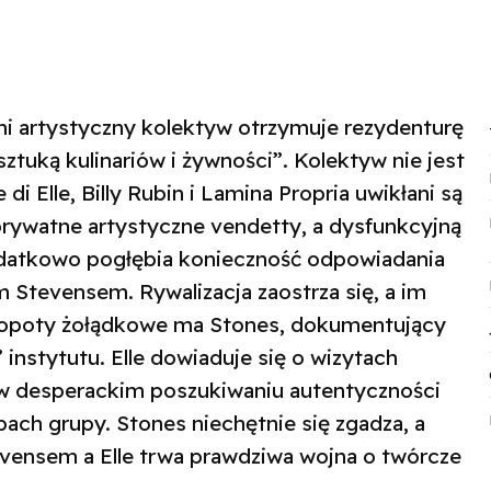
i artystyczny kolektyw otrzymuje rezydenturę
ztuką kulinariów i żywności”. Kolektyw nie jest
i Elle, Billy Rubin i Lamina Propria uwikłani są
prywatne artystyczne vendetty, a dysfunkcyjną
datkowo pogłębia konieczność odpowiadania
 Stevensem. Rywalizacja zaostrza się, a im
 kłopoty żołądkowe ma Stones, dokumentujący
 instytutu. Elle dowiaduje się o wizytach
 w desperackim poszukiwaniu autentyczności
pach grupy. Stones niechętnie się zgadza, a
nsem a Elle trwa prawdziwa wojna o twórcze