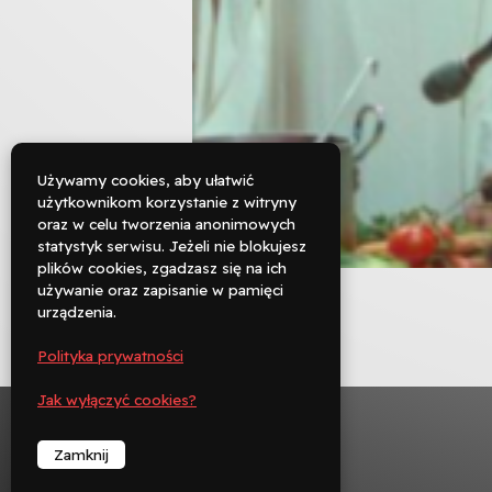
Używamy cookies, aby ułatwić
użytkownikom korzystanie z witryny
oraz w celu tworzenia anonimowych

statystyk serwisu. Jeżeli nie blokujesz
Rezerwuj
plików cookies, zgadzasz się na ich
używanie oraz zapisanie w pamięci

urządzenia.
Zadzwoń
Polityka prywatności
︁
Jak wyłączyć cookies?
Zamknij
︁