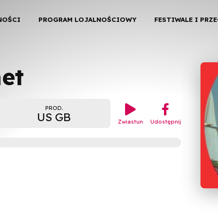
NOŚCI
PROGRAM LOJALNOŚCIOWY
FESTIWALE I PRZ
et

︁
PROD.
US GB
Zwiastun
Udostępnij