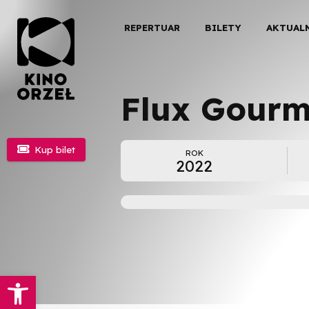
REPERTUAR
BILETY
AKTUAL
Flux Gourm

Kup bilet
ROK
2022
Otwórz pasek narzędzi