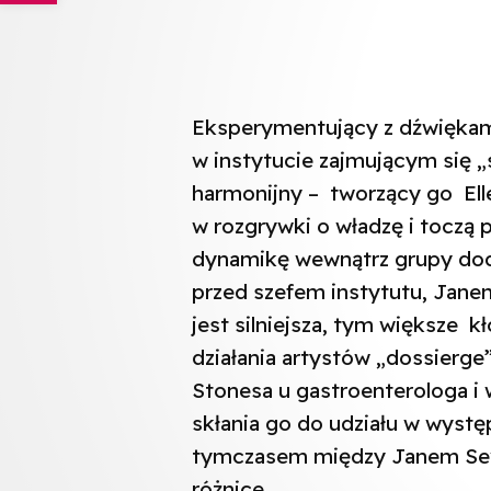
Eksperymentujący z dźwiękam
w instytucie zajmującym się „s
harmonijny – tworzący go Elle d
w rozgrywki o władzę i toczą 
dynamikę wewnątrz grupy do
przed szefem instytutu, Janem
jest silniejsza, tym większe
działania artystów „dossierge”
Stonesa u gastroenterologa i
skłania go do udziału w wystę
tymczasem między Janem Seve
różnice.