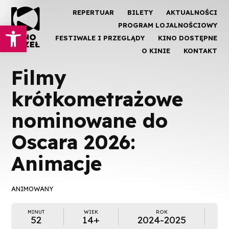
REPERTUAR
BILETY
AKTUALNOŚCI
Otwórz pasek narzędzi
PROGRAM LOJALNOŚCIOWY
FESTIWALE I PRZEGLĄDY
KINO DOSTĘPNE
O KINIE
KONTAKT
Filmy
krótkometrażowe
nominowane do
Oscara 2026:
Animacje
ANIMOWANY
MINUT
WIEK
ROK
52
14+
2024-2025