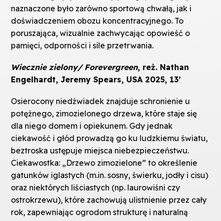
naznaczone było zarówno sportową chwałą, jak i
doświadczeniem obozu koncentracyjnego. To
poruszająca, wizualnie zachwycając opowieść o
pamięci, odporności i sile przetrwania.
Wiecznie zielony/ Forevergreen
, reż. Nathan
Engelhardt, Jeremy Spears, USA 2025, 13’
Osierocony niedźwiadek znajduje schronienie u
potężnego, zimozielonego drzewa, które staje się
dla niego domem i opiekunem. Gdy jednak
ciekawość i głód prowadzą go ku ludzkiemu światu,
beztroska ustępuje miejsca niebezpieczeństwu.
Ciekawostka: „Drzewo zimozielone” to określenie
gatunków iglastych (m.in. sosny, świerku, jodły i cisu)
oraz niektórych liściastych (np. laurowiśni czy
ostrokrzewu), które zachowują ulistnienie przez cały
rok, zapewniając ogrodom strukturę i naturalną