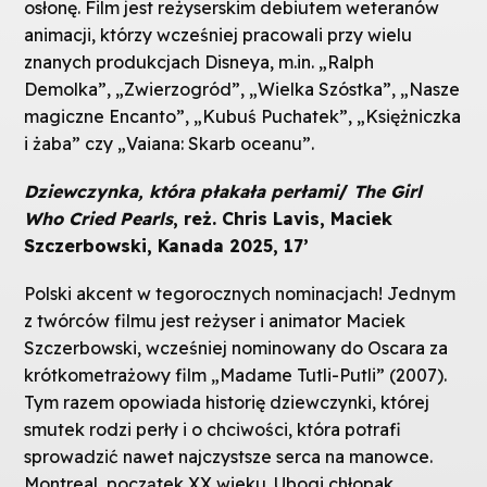
osłonę. Film jest reżyserskim debiutem weteranów
animacji, którzy wcześniej pracowali przy wielu
znanych produkcjach Disneya, m.in. „Ralph
Demolka”, „Zwierzogród”, „Wielka Szóstka”, „Nasze
magiczne Encanto”, „Kubuś Puchatek”, „Księżniczka
i żaba” czy „Vaiana: Skarb oceanu”.
Dziewczynka, która płakała perłami
/
The Girl
Who Cried Pearls
, reż. Chris Lavis, Maciek
Szczerbowski, Kanada 2025, 17’
Polski akcent w tegorocznych nominacjach! Jednym
z twórców filmu jest reżyser i animator Maciek
Szczerbowski, wcześniej nominowany do Oscara za
krótkometrażowy film „Madame Tutli-Putli” (2007).
Tym razem opowiada historię dziewczynki, której
smutek rodzi perły i o chciwości, która potrafi
sprowadzić nawet najczystsze serca na manowce.
Montreal, początek XX wieku. Ubogi chłopak