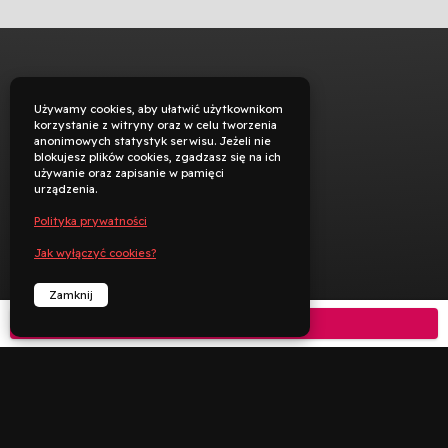
Używamy cookies, aby ułatwić użytkownikom
korzystanie z witryny oraz w celu tworzenia
anonimowych statystyk serwisu. Jeżeli nie
blokujesz plików cookies, zgadzasz się na ich
używanie oraz zapisanie w pamięci
urządzenia.
Polityka prywatności
Jak wyłączyć cookies?
Zamknij
Kup bilet



︁
︁
Rezerwuj
Zadzwoń