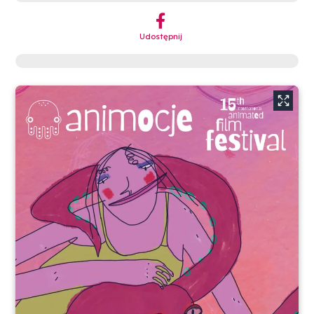
︁
Udostępnij