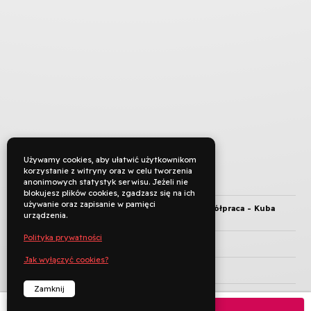
Używamy cookies, aby ułatwić użytkownikom
korzystanie z witryny oraz w celu tworzenia
anonimowych statystyk serwisu. Jeżeli nie
TYTUŁ ORYGINALNY
blokujesz plików cookies, zgadzasz się na ich
używanie oraz zapisanie w pamięci
REŻYSERIA
Sebastian Pańczyk, współpraca - Kuba
urządzenia.
Grabowski
Polityka prywatności
KRAJ PRODUKCJI
Polska
Jak wyłączyć cookies?
ROK PRODUKCJI
Zamknij
JĘZYK ORYGINAŁU
Kup bilet
