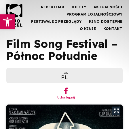
REPERTUAR
BILETY
AKTUALNOŚCI
Otwórz pasek narzędzi
PROGRAM LOJALNOŚCIOWY
FESTIWALE I PRZEGLĄDY
KINO DOSTĘPNE
O KINIE
KONTAKT
Film Song Festival –
Północ Południe
PROD.
PL
︁
Udostępnij