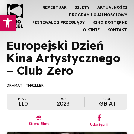
REPERTUAR
BILETY
AKTUALNOŚCI
Otwórz pasek narzędzi
PROGRAM LOJALNOŚCIOWY
FESTIWALE I PRZEGLĄDY
KINO DOSTĘPNE
O KINIE
KONTAKT
Europejski Dzień
Kina Artystycznego
– Club Zero
DRAMAT
THRILLER
MINUT
ROK
PROD.
110
2023
GB AT
︁

Strona filmu
Udostępnij