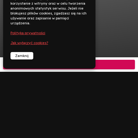
korzystanie z witryny oraz w celu tworzenia
anonimowych statystyk serwisu. Jeżeli nie
blokujesz plików cookies, zgadzasz się na ich
używanie oraz zapisanie w pamięci
urządzenia.
Polityka prywatności
Jak wyłączyć cookies?
Zamknij
Kup bilet



︁
︁
Rezerwuj
Zadzwoń
Deklaracja dostępności
Polityka prywatności