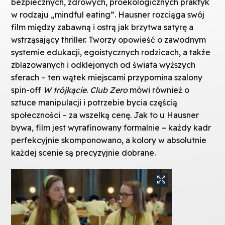
bezpiecznych, zdrowych, proekologicznych praktyk
w rodzaju „mindful eating”. Hausner rozciąga swój
film między zabawną i ostrą jak brzytwa satyrę a
wstrząsający thriller. Tworzy opowieść o zawodnym
systemie edukacji, egoistycznych rodzicach, a także
zblazowanych i odklejonych od świata wyższych
sferach – ten wątek miejscami przypomina szalony
spin-off
W trójkącie
.
Club Zero
mówi również o
sztuce manipulacji i potrzebie bycia częścią
społeczności – za wszelką cenę. Jak to u Hausner
bywa, film jest wyrafinowany formalnie – każdy kadr
perfekcyjnie skomponowano, a kolory w absolutnie
każdej scenie są precyzyjnie dobrane.