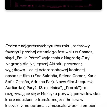
Jeden z najgorętszych tytułów roku, oscarowy
faworyt i przebój ostatniego festiwalu w Cannes,
skąd „Emilia Pérez” wyjechała z Nagrodą Jury i
Nagrodą dla Najlepszej Aktorki, przyznaną –
wyjątkowo – całej czteroosobowej kobiecej
obsadzie filmu (Zoe Saldaña, Selena Gomez, Karla
Sofía Gascón, Adriana Paz). Nowy film Jacques’a
Audiarda („Paryż, 13. dzielnica”, „Prorok”) to
rozgrywające się w Meksyku porywające widowisko,
które nieustannie transformuje: z thrillera w
klasyczny melodramat, z musicalu w pełną emocji