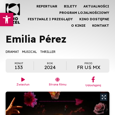
REPERTUAR
BILETY
AKTUALNOŚCI
Otwórz pasek narzędzi
PROGRAM LOJALNOŚCIOWY
FESTIWALE I PRZEGLĄDY
KINO DOSTĘPNE
O KINIE
KONTAKT
Emilia Pérez
DRAMAT
MUSICAL
THRILLER
MINUT
ROK
PROD.
133
2024
FR US MX
︁


Zwiastun
Strona filmu
Udostępnij