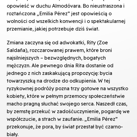
opowieść w duchu Almodóvara. Bo nieustraszona i
roztańczona „Emilia Pérez” jest opowieścią o
wolności od wszelkich konwencji i o spektakularnej
przemianie, jakiej potrzebuje dziś świat.
Zmiana zaczyna się od adwokatki, Rity (Zoe
Saldaña), rozczarowanej prawem, które broni
najsilniejszych – bezwzględnych, bogatych
mężczyzn. Ale pewnego dnia Rita dostanie od
jednego z nich zaskakującą propozycję: bycia
towarzyszką na drodze do odkupienia. W tej
ryzykownej podróży pozna trzy gotowe na wszystko
kobiety, które w pełnym przemocy społeczeństwie
macho pragną słuchać swojego serca. Naszedł czas,
by zemstę przekuć w zadośćuczynienie, pogardę we
współczucie, a strach w zaufanie. „Emilia Pérez”
przekonuje, że pora, by świat przestał być czarno-
biały.