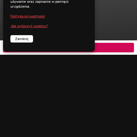
używanie oraz zapisanie w pamięci
urządzenia.
Polityka prywatności
Jak wyłączyć cookies?
Zamknij
Kup bilet



︁
︁
Rezerwuj
Zadzwoń
Deklaracja dostępności
Polityka prywatności