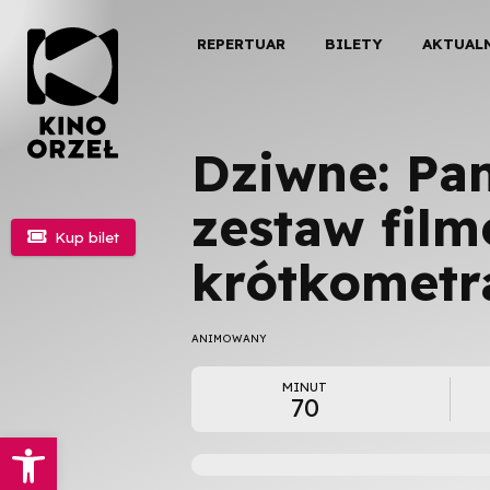
REPERTUAR
BILETY
AKTUAL
Dziwne: Pa
zestaw fil

Kup bilet
krótkomet
ANIMOWANY
MINUT
70
Otwórz pasek narzędzi