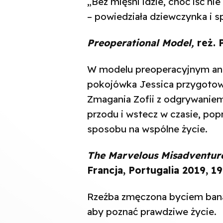
„Bez mięśni idzie, choć iść ni
– powiedziała dziewczynka i sp
Preoperational Model,
reż. P
W modelu preoperacyjnym antr
pokojówka Jessica przygotowu
Zmagania Zofii z odgrywaniem 
przodu i wstecz w czasie, pop
sposobu na wspólne życie.
The Marvelous Misadventure
Francja, Portugalia 2019, 19
Rzeźba zmęczona byciem banal
aby poznać prawdziwe życie.