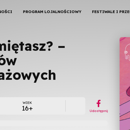
NOŚCI
PROGRAM LOJALNOŚCIOWY
FESTIWALE I PRZ
miętasz? –
mów
rażowych
︁
WIEK
16+
Udostępnij