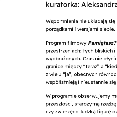
kuratorka: Aleksandr
Wspomnienia nie układają się 
porządkami i wersjami siebie.
Program filmowy
Pamiętasz?
przestrzeniach: tych bliskich 
wyobrażonych. Czas nie płynie t
granice między “teraz” a “kie
z wielu “ja”, obecnych równoc
współistnieją i nieustannie się
W programie obserwujemy ma
przeszłości, starożytną rzeźb
czy zwierzęco-ludzką figurę d