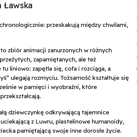
a Ławska
chronologicznie: przeskakują między chwilami,
to zbiór animacji zanurzonych w różnych
i przeżytych, zapamiętanych, ale też
u liniowo: zapętla się, cofa i rozciąga, a
dyś” ulegają rozmyciu. Tożsamość kształtuje się
ześnie w pamięci i wyobraźni, które
 przekształcają.
łą dziewczynkę odkrywającą tajemnice
ę uciekającą z Luwru, plastelinowe humanoidy,
ziecka pamiętającą swoje inne dorosłe życie.