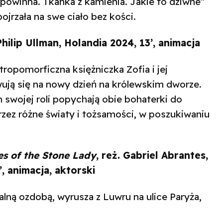
e powinna. Tkanka z kamienia. Jakie to dziwne”
ojrzała na swe ciało bez kości.
hilip Ullman, Holandia 2024, 13’, animacja
opomorficzna księżniczka Zofia i jej
ją się na nowy dzień na królewskim dworze.
swojej roli popychają obie bohaterki do
rzez różne światy i tożsamości, w poszukiwaniu
s of the Stone Lady
, reż. Gabriel Abrantes,
’, animacja, aktorski
ną ozdobą, wyrusza z Luwru na ulice Paryża,