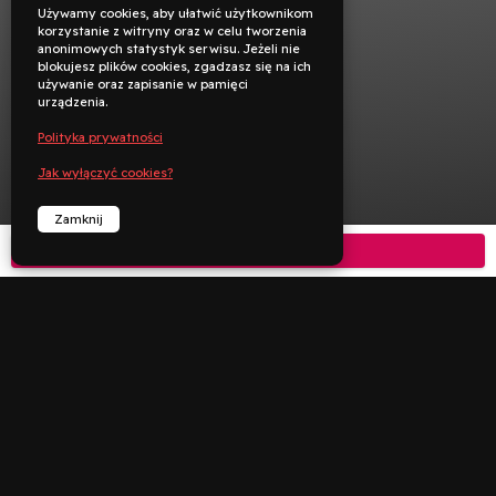
Używamy cookies, aby ułatwić użytkownikom
korzystanie z witryny oraz w celu tworzenia
anonimowych statystyk serwisu. Jeżeli nie
blokujesz plików cookies, zgadzasz się na ich
używanie oraz zapisanie w pamięci
urządzenia.
Polityka prywatności
Jak wyłączyć cookies?
Zamknij
Kup bilet



︁
︁
Rezerwuj
Zadzwoń
Deklaracja dostępności