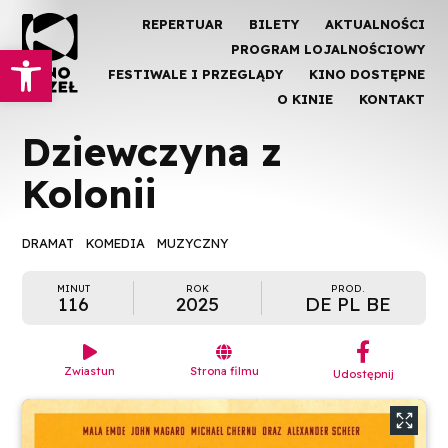
REPERTUAR
BILETY
AKTUALNOŚCI
Otwórz pasek narzędzi
PROGRAM LOJALNOŚCIOWY
FESTIWALE I PRZEGLĄDY
KINO DOSTĘPNE
O KINIE
KONTAKT
Dziewczyna z
Kolonii
DRAMAT
KOMEDIA
MUZYCZNY
MINUT
ROK
PROD.
116
2025
DE PL BE
︁


Zwiastun
Strona filmu
Udostępnij