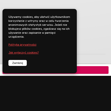
Używamy cookies, aby ułatwić użytkownikom
korzystanie z witryny oraz w celu tworzenia
anonimowych statystyk serwisu. Jeżeli nie
blokujesz plików cookies, zgadzasz się na ich
używanie oraz zapisanie w pamięci
urządzenia.
Polityka prywatności
TYTUŁ ORYGINALNY
Jak wyłączyć cookies?
REŻYSERIA
Darius Marder
Zamknij
KRAJ PRODUKCJI
Stany Zjednoczone
Kup bilet

ROK PRODUKCJI
2019
JĘZYK ORYGINAŁU
angielski
CZAS TRWANIA
120 min
KATEGORIA WIEKOWA