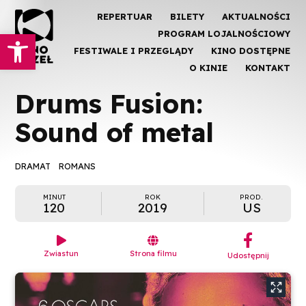
REPERTUAR
BILETY
AKTUALNOŚCI
Otwórz pasek narzędzi
PROGRAM LOJALNOŚCIOWY
FESTIWALE I PRZEGLĄDY
KINO DOSTĘPNE
O KINIE
KONTAKT
Drums Fusion:
Sound of metal
DRAMAT
ROMANS
MINUT
ROK
PROD.
120
2019
US
︁


Zwiastun
Strona filmu
Udostępnij