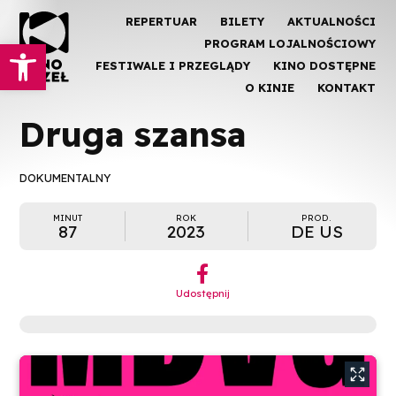
REPERTUAR
BILETY
AKTUALNOŚCI
Otwórz pasek narzędzi
PROGRAM LOJALNOŚCIOWY
FESTIWALE I PRZEGLĄDY
KINO DOSTĘPNE
O KINIE
KONTAKT
Druga szansa
DOKUMENTALNY
MINUT
ROK
PROD.
87
2023
DE US
︁
Udostępnij