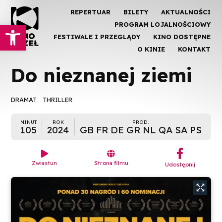
REPERTUAR
BILETY
AKTUALNOŚCI
Otwórz pasek narzędzi
PROGRAM LOJALNOŚCIOWY
FESTIWALE I PRZEGLĄDY
KINO DOSTĘPNE
O KINIE
KONTAKT
Do nieznanej ziemi
DRAMAT
THRILLER
MINUT
ROK
PROD.
105
2024
GB FR DE GR NL QA SA PS
︁


Zwiastun
Strona filmu
Udostępnij