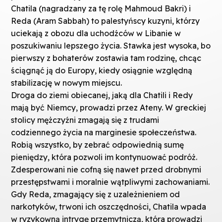
Chatila (nagradzany za tę rolę Mahmoud Bakri) i
Reda (Aram Sabbah) to palestyńscy kuzyni, którzy
uciekają z obozu dla uchodźców w Libanie w
poszukiwaniu lepszego życia. Stawka jest wysoka, bo
pierwszy z bohaterów zostawia tam rodzinę, chcąc
ściągnąć ją do Europy, kiedy osiągnie względną
stabilizację w nowym miejscu.
Droga do ziemi obiecanej, jaką dla Chatili i Redy
mają być Niemcy, prowadzi przez Ateny. W greckiej
stolicy mężczyźni zmagają się z trudami
codziennego życia na marginesie społeczeństwa.
Robią wszystko, by zebrać odpowiednią sumę
pieniędzy, która pozwoli im kontynuować podróż.
Zdesperowani nie cofną się nawet przed drobnymi
przestępstwami i moralnie wątpliwymi zachowaniami.
Gdy Reda, zmagający się z uzależnieniem od
narkotyków, trwoni ich oszczędności, Chatila wpada
w ryzykowną intrygę przemytniczą, która prowadzi