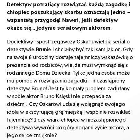
Detektyw potrafiący rozwiązać każdą zagadkę i
chłopiec poszukujący skarbu oznaczają jedno –
wspaniałą przygodę! Nawet, jeśli detektyw
okaże się… jedynie serialowym aktorem.
Dociekliwy i spostrzegawczy Oskar uwielbia serial o
detektywie Brunie i chciałby być taki sam jak on. Gdy
na swoje 8 urodziny dostaje tajemniczą wskazówkę o
prezencie od rodziców, wie, że musi wymknąć się z
rodzinnego Domu Dziecka. Tylko jedna osoba może
mu pomóc w rozwiązaniu zagadki – niezastąpiony
detektyw Bruno! Jest tylko mały problem: zadufany
w sobie aktor Bruno Księski nie przepada za
dziećmi.
Czy Oskarowi uda się wciągnąć swojego
idola w ekscytującą grę miejską i wspólnie rozwikłać
tajemnicę? I czy wiara chłopca w niezastąpionego
detektywa wywróci do góry nogami życie aktora, a
jego serce zmięknie?