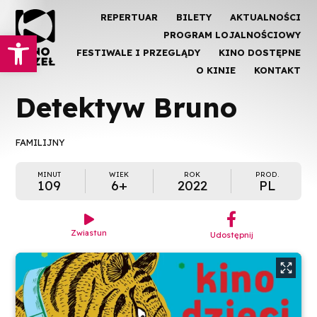
REPERTUAR
BILETY
AKTUALNOŚCI
Otwórz pasek narzędzi
PROGRAM LOJALNOŚCIOWY
FESTIWALE I PRZEGLĄDY
KINO DOSTĘPNE
O KINIE
KONTAKT
Detektyw Bruno
FAMILIJNY
MINUT
WIEK
ROK
PROD.
109
6+
2022
PL
︁

Zwiastun
Udostępnij