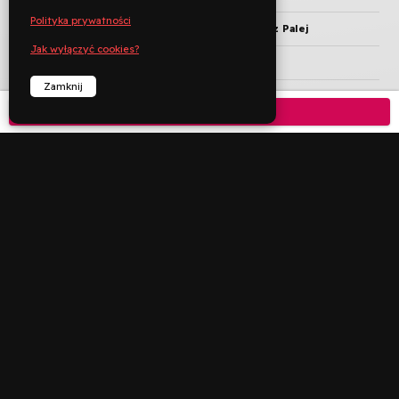
Polityka prywatności
REŻYSERIA
Magdalena Nieć, Mariusz Palej
Jak wyłączyć cookies?
KRAJ PRODUKCJI
Polska
Zamknij
ROK PRODUKCJI
2022
Kup bilet

JĘZYK ORYGINAŁU
polski
CZAS TRWANIA
109 min
KATEGORIA WIEKOWA
6+


︁
︁
Rezerwuj
Zadzwoń