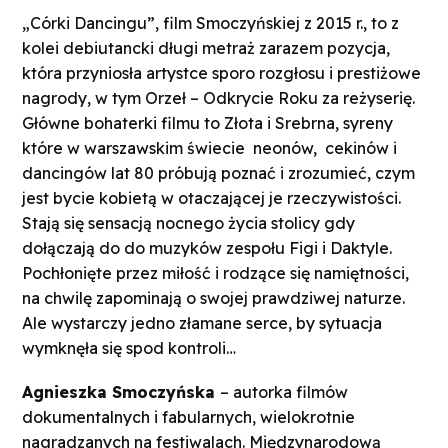
„Córki Dancingu”, film Smoczyńskiej z 2015 r., to z
kolei debiutancki długi metraż zarazem pozycja,
która przyniosła artystce sporo rozgłosu i prestiżowe
nagrody, w tym Orzeł – Odkrycie Roku za reżyserię.
Główne bohaterki filmu to Złota i Srebrna, syreny
które w warszawskim świecie neonów, cekinów i
dancingów lat 80 próbują poznać i zrozumieć, czym
jest bycie kobietą w otaczającej je rzeczywistości.
Stają się sensacją nocnego życia stolicy gdy
dołączają do do muzyków zespołu Figi i Daktyle.
Pochłonięte przez miłość i rodzące się namiętności,
na chwilę zapominają o swojej prawdziwej naturze.
Ale wystarczy jedno złamane serce, by sytuacja
wymknęła się spod kontroli…
Agnieszka Smoczyńska
– autorka filmów
dokumentalnych i fabularnych, wielokrotnie
nagradzanych na festiwalach. Międzynarodową