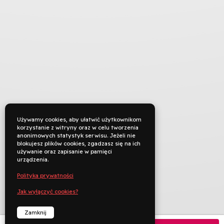
Używamy cookies, aby ułatwić użytkownikom
korzystanie z witryny oraz w celu tworzenia
anonimowych statystyk serwisu. Jeżeli nie
blokujesz plików cookies, zgadzasz się na ich
używanie oraz zapisanie w pamięci
urządzenia.
Polityka prywatności
Jak wyłączyć cookies?
TYTUŁ ORYGINALNY
Zamknij