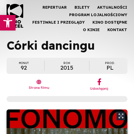
REPERTUAR
BILETY
AKTUALNOŚCI
Otwórz pasek narzędzi
PROGRAM LOJALNOŚCIOWY
FESTIWALE I PRZEGLĄDY
KINO DOSTĘPNE
O KINIE
KONTAKT
Córki dancingu
MINUT
ROK
PROD.
92
2015
PL
︁

Strona filmu
Udostępnij