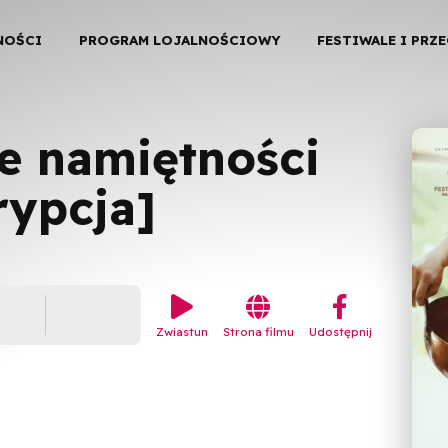
NOŚCI
PROGRAM LOJALNOŚCIOWY
FESTIWALE I PRZ
ne namiętności
rypcja]


︁
Zwiastun
Strona filmu
Udostępnij