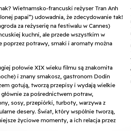
ak? Wietnamsko-francuski reżyser Tran Anh
lonej papai”) udowadnia, że zdecydowanie tak!
agroda za reżyserię na festiwalu w Cannes)
ncuskiej kuchni, ale przede wszystkim w
e poprzez potrawy, smaki i aromaty można
iej połowie XIX wieku filmu są znakomita
inoche) i znany smakosz, gastronom Dodin
zem gotują, tworzą przepisy i wydają wielkie
ą głównie za pośrednictwem potraw,
ny, sosy, przepiórki, turboty, warzywa z
arne desery. Świat, który wspólnie tworzą,
ejsze życiowe momenty, a ich relacja przez