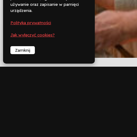
używanie oraz zapisanie w pamięci

urządzenia.
Zadzwoń
Polityka prywatności
︁
Jak wyłączyć cookies?
Zamknij
︁