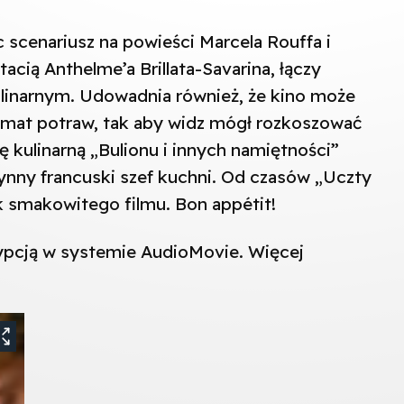
c scenariusz na powieści Marcela Rouffa i
tacią Anthelme’a Brillata-Savarina, łączy
linarnym. Udowadnia również, że kino może
omat potraw, tak aby widz mógł rozkoszować
 kulinarną „Bulionu i innych namiętności”
ynny francuski szef kuchni. Od czasów „Uczty
k smakowitego filmu. Bon appétit!
ypcją w systemie AudioMovie. Więcej