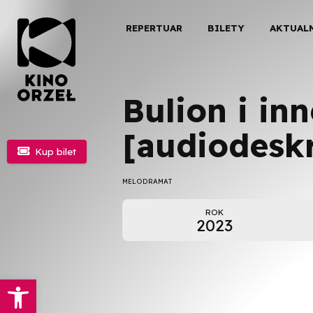
REPERTUAR
BILETY
AKTUAL
Bulion i in
[audiodesk

Kup bilet
MELODRAMAT
ROK
2023
Otwórz pasek narzędzi