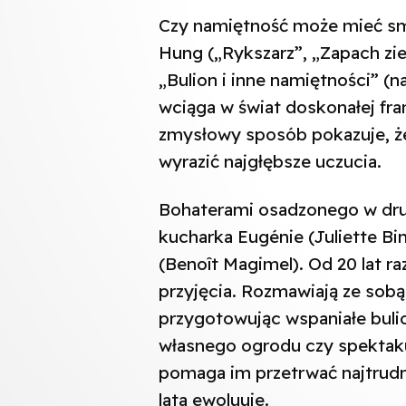
Czy namiętność może mieć sm
Hung („Rykszarz”, „Zapach zie
„Bulion i inne namiętności” (n
wciąga w świat doskonałej fra
zmysłowy sposób pokazuje, ż
wyrazić najgłębsze uczucia.
Bohaterami osadzonego w drug
kucharka Eugénie (Juliette B
(Benoît Magimel). Od 20 lat ra
przyjęcia. Rozmawiają ze sob
przygotowując wspaniałe bulio
własnego ogrodu czy spektakul
pomaga im przetrwać najtrudni
lata ewoluuje.