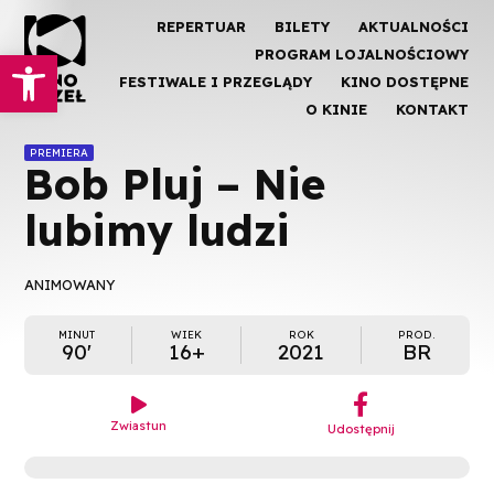
REPERTUAR
BILETY
AKTUALNOŚCI
Otwórz pasek narzędzi
PROGRAM LOJALNOŚCIOWY
FESTIWALE I PRZEGLĄDY
KINO DOSTĘPNE
O KINIE
KONTAKT
PREMIERA
Bob Pluj – Nie
lubimy ludzi
ANIMOWANY
MINUT
WIEK
ROK
PROD.
90'
16+
2021
BR
︁

Zwiastun
Udostępnij