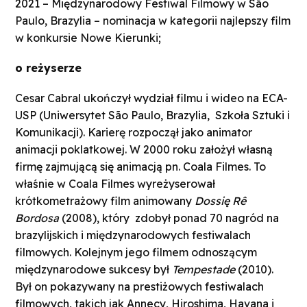
2021 – Międzynarodowy Festiwal Filmowy w São
Paulo, Brazylia – nominacja w kategorii najlepszy film
w konkursie Nowe Kierunki;
o reżyserze
Cesar Cabral ukończył wydział filmu i wideo na ECA-
USP (Uniwersytet São Paulo, Brazylia, Szkoła Sztuki i
Komunikacji). Karierę rozpoczął jako animator
animacji poklatkowej. W 2000 roku założył własną
firmę zajmującą się animacją pn. Coala Filmes. To
właśnie w Coala Filmes wyreżyserował
krótkometrażowy film animowany
Dossię Rê
Bordosa
(2008), który zdobył ponad 70 nagród na
brazylijskich i międzynarodowych festiwalach
filmowych. Kolejnym jego filmem odnoszącym
międzynarodowe sukcesy był
Tempestade
(2010).
Był on pokazywany na prestiżowych festiwalach
filmowych, takich jak Annecy, Hiroshima, Havana i