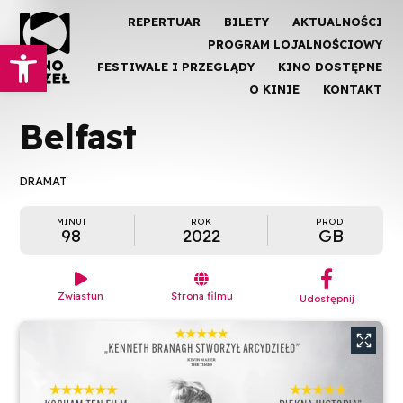
REPERTUAR
BILETY
AKTUALNOŚCI
Otwórz pasek narzędzi
PROGRAM LOJALNOŚCIOWY
FESTIWALE I PRZEGLĄDY
KINO DOSTĘPNE
O KINIE
KONTAKT
Belfast
DRAMAT
MINUT
ROK
PROD.
98
2022
GB
︁


Zwiastun
Strona filmu
Udostępnij