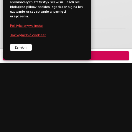
anonimowych statystyk serwisu. Jeżeli nie
blokujesz plików cookies, zgadzasz się na ich
używanie oraz zapisanie w pamięci
urządzenia.
TYTUŁ ORYGINALNY
Polityka prywatności
REŻYSERIA
Kenneth Branagh
Jak wyłączyć cookies?
KRAJ PRODUKCJI
Wielka Brytania
Zamknij
Kup bilet

ROK PRODUKCJI
2022
JĘZYK ORYGINAŁU
CZAS TRWANIA
98 min
KATEGORIA WIEKOWA


︁
︁
Rezerwuj
Zadzwoń