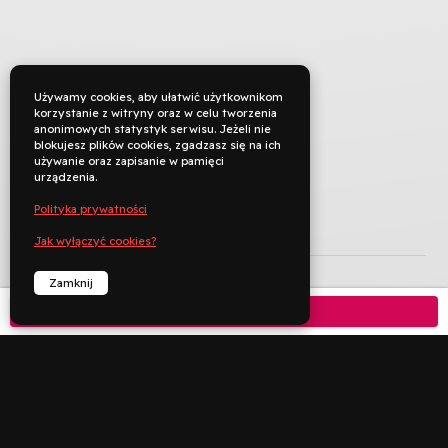
Używamy cookies, aby ułatwić użytkownikom
korzystanie z witryny oraz w celu tworzenia
anonimowych statystyk serwisu. Jeżeli nie
blokujesz plików cookies, zgadzasz się na ich
używanie oraz zapisanie w pamięci
urządzenia.
Polityka prywatności
TYTUŁ ORYGINALNY
The Batman
Jak wyłączyć cookies?
REŻYSERIA
Matt Reeves
Zamknij
Kup bilet

KRAJ PRODUKCJI
Stany Zjednoczone
ROK PRODUKCJI
2021
JĘZYK ORYGINAŁU
angielski
CZAS TRWANIA
175 min