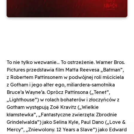
To nie tylko wezwanie… To ostrzeżenie. Warner Bros.
Pictures przedstawia film Matta Reevesa „Batman”,
z Robertem Pattinsonem w podwójnej roli mściciela
z Gotham i jego alter ego, miliardera-samotnika
Bruce’a Wayne’a. Oprócz Pattinsona („Tenet”,
„Lighthouse”) w rolach bohaterów i złoczyńców z
Gotham występują Zoë Kravitz („Wielkie
kłamstewka”, „Fantastyczne zwierzęta: Zbrodnie
Grindelwalda”) jako Selina Kyle, Paul Dano („Love &
Mercy”, „Zniewolony. 12 Years a Slave”) jako Edward