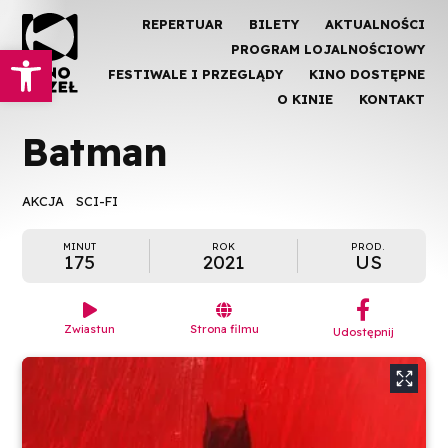
REPERTUAR
BILETY
AKTUALNOŚCI
Otwórz pasek narzędzi
PROGRAM LOJALNOŚCIOWY
FESTIWALE I PRZEGLĄDY
KINO DOSTĘPNE
O KINIE
KONTAKT
Batman
AKCJA
SCI-FI
MINUT
ROK
PROD.
175
2021
US
︁


Zwiastun
Strona filmu
Udostępnij