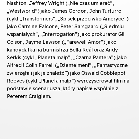
Nashton, Jeffrey Wright („Nie czas umierać”,
„Westworld”) jako James Gordon, John Turturro
(cykl „Transformers”, „Spisek przeciwko Ameryce”)
jako Carmine Falcone, Peter Sarsgaard („Siedmiu
wspaniałych”, „Interrogation”) jako prokurator Gil
Colson, Jayme Lawson („Farewell Amor”) jako
kandydatka na burmistrza Bella Reál oraz Andy
Serkis (cykl „Planeta małp”, „Czarna Pantera”) jako
Alfred i Colin Farrell („Dżentelmeni”, „Fantastyczne
zwierzęta i jak je znaleźć”) jako Oswald Cobblepot.
Reeves (cykl „Planeta małp”) wyreżyserował film na
podstawie scenariusza, który napisał wspólnie z
Peterem Craigiem.