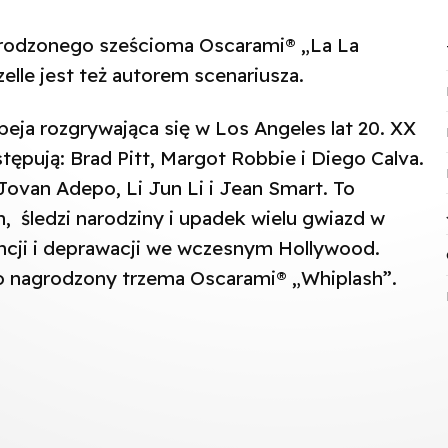
agrodzonego sześcioma Oscarami® „La La
elle jest też autorem scenariusza.
eja rozgrywająca się w Los Angeles lat 20. XX
ępują: Brad Pitt, Margot Robbie i Diego Calva.
 Jovan Adepo, Li Jun Li i Jean Smart. To
, śledzi narodziny i upadek wielu gwiazd w
cji i deprawacji we wczesnym Hollywood.
 to nagrodzony trzema Oscarami® „Whiplash”.