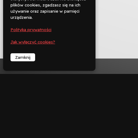
Rezerwuj
plików cookies, zgadzasz się na ich
używanie oraz zapisanie w pamięci

urządzenia.
Zadzwoń
Polityka prywatności
︁
Jak wyłączyć cookies?
Zamknij
︁