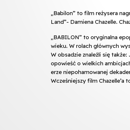
„Babilon” to film reżysera n
Land”- Damiena Chazelle. Chaz
„BABILON” to oryginalna epop
wieku. W rolach głównych wyst
W obsadzie znaleźli się także:
opowieść o wielkich ambicjach
erze niepohamowanej dekaden
Wcześniejszy film Chazelle’a