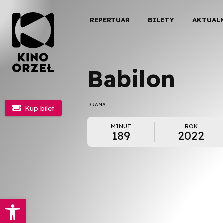
REPERTUAR
BILETY
AKTUAL
Babilon
DRAMAT

Kup bilet
MINUT
ROK
189
2022
Otwórz pasek narzędzi