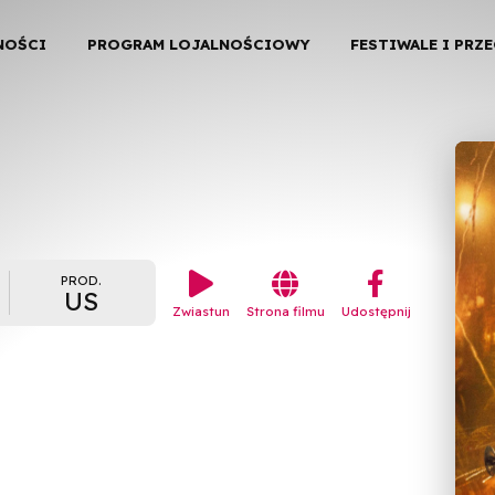
NOŚCI
PROGRAM LOJALNOŚCIOWY
FESTIWALE I PRZ


︁
PROD.
US
Zwiastun
Strona filmu
Udostępnij