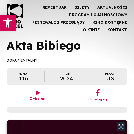
REPERTUAR
BILETY
AKTUALNOŚCI
Otwórz pasek narzędzi
PROGRAM LOJALNOŚCIOWY
FESTIWALE I PRZEGLĄDY
KINO DOSTĘPNE
O KINIE
KONTAKT
Akta Bibiego
DOKUMENTALNY
MINUT
ROK
PROD.
116
2024
US
︁

Zwiastun
Udostępnij