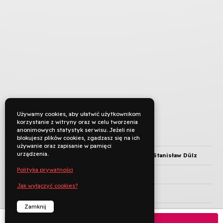
Używamy cookies, aby ułatwić użytkownikom
korzystanie z witryny oraz w celu tworzenia
anonimowych statystyk serwisu. Jeżeli nie
TYTUŁ ORYGINALNY
blokujesz plików cookies, zgadzasz się na ich
używanie oraz zapisanie w pamięci
urządzenia.
REŻYSERIA
Władysław Nehrebecki, Stanisław Dülz
Polityka prywatności
KRAJ PRODUKCJI
Polska
Jak wyłączyć cookies?
ROK PRODUKCJI
1977
Zamknij
JĘZYK ORYGINAŁU
Kup bilet
