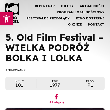
REPERTUAR
BILETY
AKTUALNOŚCI
Otwórz pasek narzędzi
PROGRAM LOJALNOŚCIOWY
FESTIWALE I PRZEGLĄDY
KINO DOSTĘPNE
O KINIE
KONTAKT
5. Old Film Festival –
WIELKA PODRÓŻ
BOLKA I LOLKA
ANIMOWANY
MINUT
ROK
PROD.
101
1977
PL
︁
Udostępnij