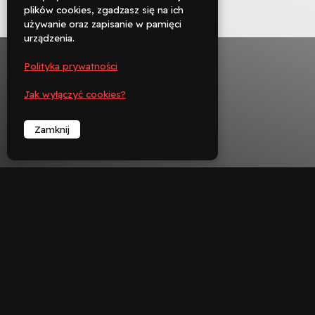
Rezerwuj
plików cookies, zgadzasz się na ich
używanie oraz zapisanie w pamięci

urządzenia.
Zadzwoń
Polityka prywatności
︁
Jak wyłączyć cookies?
Zamknij
︁