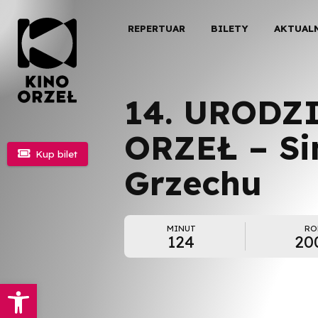
REPERTUAR
BILETY
AKTUAL
14. URODZ
ORZEŁ – Sin

Kup bilet
Grzechu
MINUT
RO
124
20
Otwórz pasek narzędzi