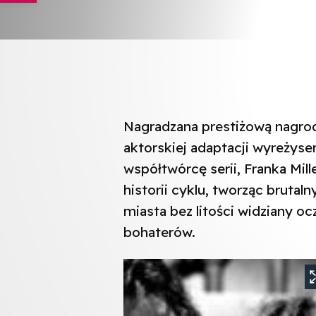
Nagradzana prestiżową nagro
aktorskiej adaptacji wyreżyse
współtwórcę serii, Franka Mill
historii cyklu, tworząc brutal
miasta bez litości widziany o
bohaterów.