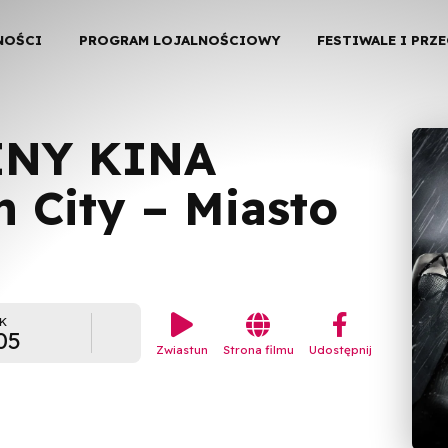
NOŚCI
PROGRAM LOJALNOŚCIOWY
FESTIWALE I PRZ
INY KINA
 City – Miasto


︁
K
05
Zwiastun
Strona filmu
Udostępnij