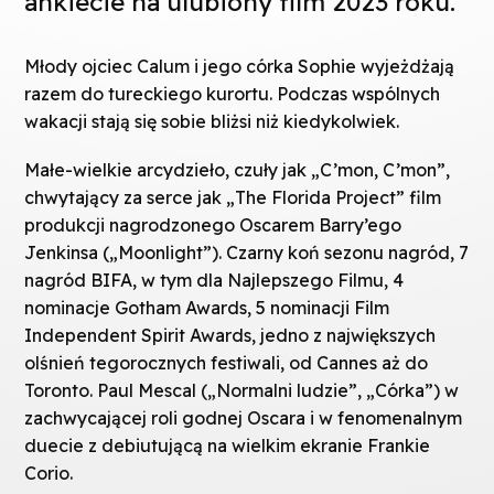
ankiecie na ulubiony film 2023 roku.
Młody ojciec Calum i jego córka Sophie wyjeżdżają
razem do tureckiego kurortu. Podczas wspólnych
wakacji stają się sobie bliżsi niż kiedykolwiek.
Małe-wielkie arcydzieło, czuły jak „C’mon, C’mon”,
chwytający za serce jak „The Florida Project” film
produkcji nagrodzonego Oscarem Barry’ego
Jenkinsa („Moonlight”). Czarny koń sezonu nagród, 7
nagród BIFA, w tym dla Najlepszego Filmu, 4
nominacje Gotham Awards, 5 nominacji Film
Independent Spirit Awards, jedno z największych
olśnień tegorocznych festiwali, od Cannes aż do
Toronto. Paul Mescal („Normalni ludzie”, „Córka”) w
zachwycającej roli godnej Oscara i w fenomenalnym
duecie z debiutującą na wielkim ekranie Frankie
Corio.