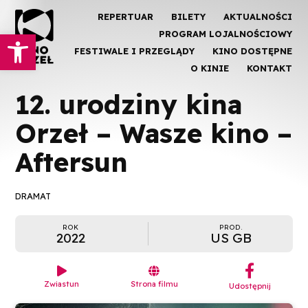
REPERTUAR
BILETY
AKTUALNOŚCI
Otwórz pasek narzędzi
PROGRAM LOJALNOŚCIOWY
FESTIWALE I PRZEGLĄDY
KINO DOSTĘPNE
O KINIE
KONTAKT
12. urodziny kina
Orzeł – Wasze kino –
Aftersun
DRAMAT
ROK
PROD.
2022
US GB
︁


Zwiastun
Strona filmu
Udostępnij