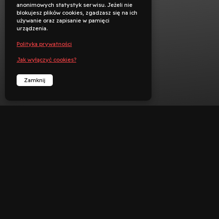
anonimowych statystyk serwisu. Jeżeli nie
blokujesz plików cookies, zgadzasz się na ich
używanie oraz zapisanie w pamięci
urządzenia.
Polityka prywatności
Jak wyłączyć cookies?
Zamknij


︁
︁
Rezerwuj
Zadzwoń
Deklaracja dostępności
Polityka prywatności