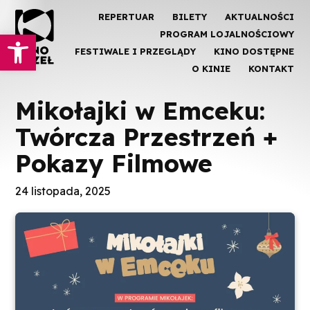
REPERTUAR
BILETY
AKTUALNOŚCI
Otwórz pasek narzędzi
PROGRAM LOJALNOŚCIOWY
FESTIWALE I PRZEGLĄDY
KINO DOSTĘPNE
O KINIE
KONTAKT
Mikołajki w Emceku:
Twórcza Przestrzeń +
Pokazy Filmowe
24 listopada, 2025