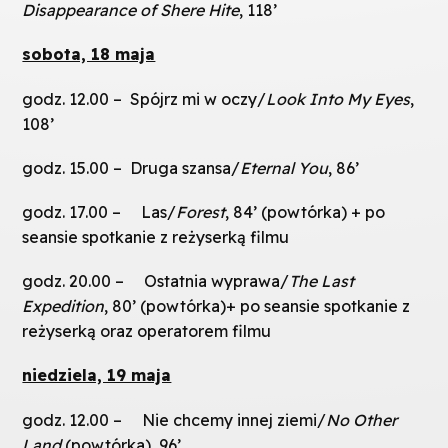
Disappearance of Shere Hite
, 118’
sobota, 18 maja
godz. 12.00 – Spójrz mi w oczy/
Look Into My Eyes
,
108’
godz. 15.00 – Druga szansa/
Eternal You
, 86’
godz. 17.00 – Las/
Forest
, 84’ (powtórka) + po
seansie spotkanie z reżyserką filmu
godz. 20.00 – Ostatnia wyprawa/
The Last
Expedition
, 80’ (powtórka)+ po seansie spotkanie z
reżyserką oraz operatorem filmu
niedziela, 19 maja
godz. 12.00 – Nie chcemy innej ziemi/
No Other
Land
(powtórka), 96’