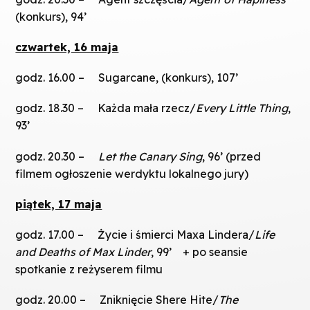
(konkurs), 94’
czwartek, 16 maja
godz. 16.00 – Sugarcane, (konkurs), 107’
godz. 18.30 – Każda mała rzecz/
Every Little Thing
,
93’
godz. 20.30 –
Let the Canary Sing
, 96’ (przed
filmem ogłoszenie werdyktu lokalnego jury)
piątek, 17 maja
godz. 17.00 – Życie i śmierci Maxa Lindera/
Life
and Deaths of Max Linder
, 99’ + po seansie
spotkanie z reżyserem filmu
godz. 20.00 – Zniknięcie Shere Hite/
The