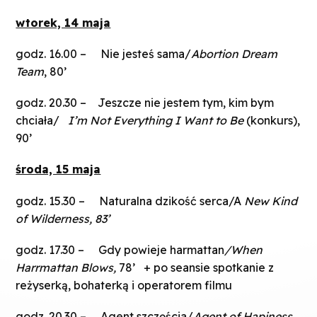
wtorek, 14 maja
godz. 16.00 – Nie jesteś sama/
Abortion Dream
Team
, 80’
godz. 20.30 – Jeszcze nie jestem tym, kim bym
chciała/
I’m Not Everything I Want to Be
(konkurs),
90’
środa, 15 maja
godz. 15.30 – Naturalna dzikość serca/A
New Kind
of Wilderness, 83’
godz. 17.30 – Gdy powieje harmattan
/When
Harrmattan Blows,
78’ + po seansie spotkanie z
reżyserką, bohaterką i operatorem filmu
godz. 20.30 – Agent szczęścia/
Agent of Hapiness