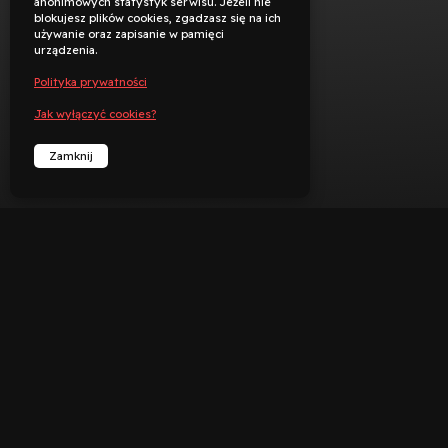
anonimowych statystyk serwisu. Jeżeli nie
blokujesz plików cookies, zgadzasz się na ich
używanie oraz zapisanie w pamięci
urządzenia.
Polityka prywatności
Jak wyłączyć cookies?
Zamknij


︁
︁
Rezerwuj
Zadzwoń
Deklaracja dostępności
Polityka prywatności