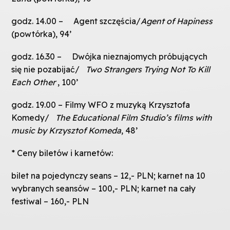
godz. 14.00 – Agent szczęścia/
Agent of Hapiness
(powtórka), 94’
godz. 16.30 – Dwójka nieznajomych próbujących
się nie pozabijać/
Two Strangers Trying Not To Kill
Each Other
, 100’
godz. 19.00 – Filmy WFO z muzyką Krzysztofa
Komedy/
The Educational Film Studio
’s films with
music by Krzysztof Komeda
, 48’
* Ceny biletów i karnetów:
bilet na pojedynczy seans – 12,- PLN; karnet na 10
wybranych seansów – 100,- PLN; karnet na cały
festiwal – 160,- PLN