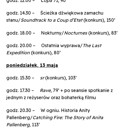
godz. 12.00 –
Copa 71
, 90’
godz. 14.30 – Ścieżka dźwiękowa zamachu
stanu/
Soundtrack to a Coup d’Etat
(konkurs), 150’
godz. 18.00 – Nokturny/
Nocturnes
(konkurs), 83’
godz. 20.00 – Ostatnia wyprawa/
The Last
Expedition
(konkurs), 80’
poniedziałek, 13 maja
godz. 15.30 –
sr
(konkurs), 103’
godz. 17.30 –
Rave
, 79’ + po seansie spotkanie z
jednym z reżyserów oraz bohaterką filmu
godz. 20.30 – W ogniu. Historia Anity
Pallenberg/
Catching Fire: The Story of Anita
Pallenberg
, 113’