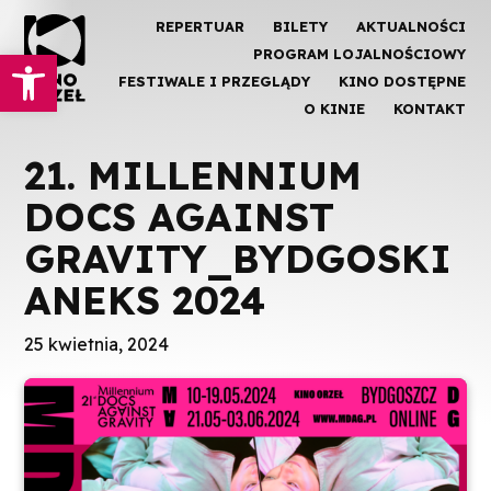
REPERTUAR
BILETY
AKTUALNOŚCI
Otwórz pasek narzędzi
PROGRAM LOJALNOŚCIOWY
FESTIWALE I PRZEGLĄDY
KINO DOSTĘPNE
O KINIE
KONTAKT
21. MILLENNIUM
DOCS AGAINST
GRAVITY_BYDGOSKI
ANEKS 2024
25 kwietnia, 2024