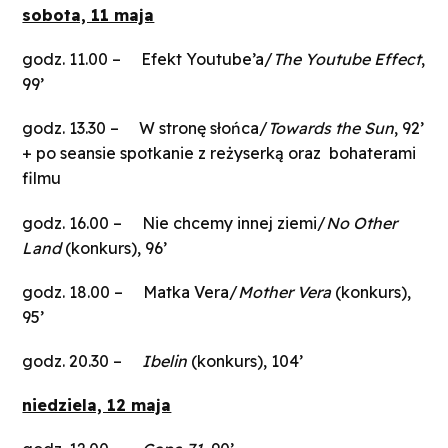
sobota, 11 maja
godz. 11.00 – Efekt Youtube’a/
The Youtube Effect
,
99’
godz. 13.30 – W stronę słońca/
Towards the Sun
, 92’
+ po seansie spotkanie z reżyserką oraz bohaterami
filmu
godz. 16.00 – Nie chcemy innej ziemi/
No Other
Land
(konkurs), 96’
godz. 18.00 – Matka Vera/
Mother Vera
(konkurs),
95’
godz. 20.30 –
Ibelin
(konkurs), 104’
niedziela, 12 maja