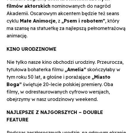
filmów aktorskich
nominowanych do nagród
Akademii. Oscarowym akcentem będzie też seans
cyklu
Małe Animocje
, z
„Psem i robotem”
, który
ma szansę na statuetkę za najlepszą pełnometrażową
animację.
KINO URODZINOWE
Nie tylko nasze kino obchodzi urodziny. Przeurocza,
tytułowa bohaterka filmu
„Amelia”
skończyłaby w
tym roku 50 lat, a głośne i porażające
„Miasto
Boga”
świętuje 20-lecie polskiej premiery. Oba
filmy, w odrestaurowanych cyfrowo wersjach,
obejrzymy w nasz urodzinowy weekend.
NAJLEPSZE Z NAJGORSZYCH – DOUBLE
FEATURE
Podczas zeszłorocznych urodzin, na orłowym ekranie