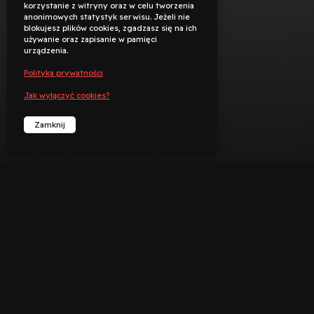
korzystanie z witryny oraz w celu tworzenia
anonimowych statystyk serwisu. Jeżeli nie
blokujesz plików cookies, zgadzasz się na ich
używanie oraz zapisanie w pamięci
urządzenia.
Polityka prywatności
Jak wyłączyć cookies?
Zamknij


︁
︁
Rezerwuj
Zadzwoń
Deklaracja dostępności
Polityka prywatności