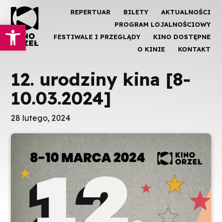
REPERTUAR
BILETY
AKTUALNOŚCI
Otwórz pasek narzędzi
PROGRAM LOJALNOŚCIOWY
FESTIWALE I PRZEGLĄDY
KINO DOSTĘPNE
O KINIE
KONTAKT
12. urodziny kina [8-
10.03.2024]
28 lutego, 2024