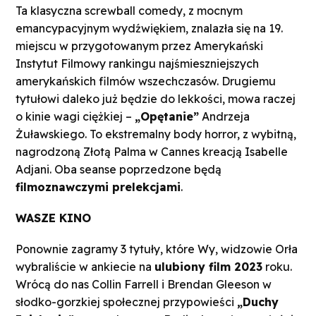
Ta klasyczna screwball comedy, z mocnym
emancypacyjnym wydźwiękiem, znalazła się na 19.
miejscu w przygotowanym przez Amerykański
Instytut Filmowy rankingu najśmieszniejszych
amerykańskich filmów wszechczasów. Drugiemu
tytułowi daleko już będzie do lekkości, mowa raczej
o kinie wagi ciężkiej –
„Opętanie”
Andrzeja
Żuławskiego. To ekstremalny body horror, z wybitną,
nagrodzoną Złotą Palma w Cannes kreacją Isabelle
Adjani. Oba seanse poprzedzone będą
filmoznawczymi prelekcjami
.
WASZE KINO
Ponownie zagramy 3 tytuły, które Wy, widzowie Orła
wybraliście w ankiecie na
ulubiony film 2023
roku.
Wrócą do nas Collin Farrell i Brendan Gleeson w
słodko-gorzkiej społecznej przypowieści
„Duchy