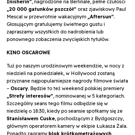
Inisherin”
, nagrodzone na Berlinale, pełne czułości
„20 000 gatunków pszczół”
oraz zjawiskowy Paul
Mescal w przewrotnie wakacyjnym
„Aftersun”
.
Głosującym gratulujemy świetnego gustu i
zapraszamy wszystkich do nadrobienia lub
ponownego zobaczenia zwycięskich tytułów.
KINO OSCAROWE
Tuż po naszym urodzinowym weekendzie, w nocy z
niedzieli na poniedziałek, w Hollywood zostaną
przyznane najpopularniejsze nagrody filmowe świata
–
Oscary
. Będzie to też weekend polskiej premiery
„Strefy interesów”
, nominowanej w 5 kategoriach.
Szczególny seans tego filmu odbędzie się w
niedzielę o 18:30, kiedy po seansie spotkamy się ze
Stanisławem Cuske
, pochodzącym z Bydgoszczy,
głównym operatorem kamery w ekipie Łukasza Żala.
Ponadto zagramy
blok krótkometrażowych