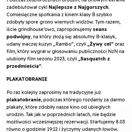
zadebiutował cykl
Najlepsze z Najgorszych
.
Comiesięczne spotkania z kinem klasy B szybko
zdobyły spore grono wiernych widzów. Tym razem,
iście grindhouse’owo, zaproponujemy
seans
podwójny
, na który złożą się: absolutny B-klasyk,
udany inaczej kuzyn „Rambo”, czyli
„Żywy cel”
oraz
film, który wygrał w głosowaniu publiczności NzN na
ulubiony film sezonu 2023, czyli
„Sasquatch z
przedmieścia”
.
PLAKATOBRANIE
Po raz kolejny zaprosimy na tradycyjne już
plakatobranie
, podczas którego rozdamy za darmo
plakaty, które zdobiły nasze kino od ubiegłych
urodzin. Tak jak w poprzednich latach, nie będzie
możliwości wcześniejszej rezerwacji. Startujemy 8.03
równo o godzinie 19:12 i życzymy udanych łowów.